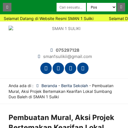
Selamat Datang di Website Resmi SMAN 1 Suliki
Selamat Data
075297128
sman1sulikii@gmail.com
Anda ada di :
Beranda
-
Berita Sekolah
-
Pembuatan
Mural, Aksi Projek Bertemakan Kearifan Lokal Sumbang
Duo Baleh di SMAN 1 Suliki
Pembuatan Mural, Aksi Projek
Bertemakan Kearifan Lokal