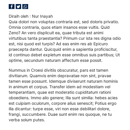
Diraih oleh
: Nur Inayah
Quia dolori non voluptas contraria est, sed doloris privatio.
Omnia contraria, quos etiam insanos esse vultis. Quid
Zeno? An vero displicuit ea, quae tributa est animi
virtutibus tanta praestantia? Primum cur ista res digna odio
est, nisi quod est turpis? Ad eas enim res ab Epicuro
praecepta dantur. Quicquid enim a sapientia proficiscitur,
id continuo debet expletum esse omnibus suis partibus; Ut
optime, secundum naturam affectum esse possit.
Nummus in Croesi divitiis obscuratur, pars est tamen
divitiarum. Quamvis enim depravatae non sint, pravae
tamen esse possunt. Idemque diviserunt naturam hominis
in animum et corpus. Transfer idem ad modestiam vel
temperantiam, quae est moderatio cupiditatum rationi
oboediens. Immo alio genere; Illa sunt similia: hebes acies
est cuipiam oculorum, corpore alius senescit; Potius ergo
illa dicantur: turpe esse, viri non esse debilitari dolore,
frangi, succumbere. Duae sunt enim res quoque, ne tu
verba solum putes.