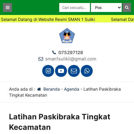
Selamat Datang di Website Resmi SMAN 1 Suliki
Selamat Dat
075297128
sman1sulikii@gmail.com
Anda ada di :
Beranda
-
Agenda
-
Latihan Paskibraka
Tingkat Kecamatan
Latihan Paskibraka Tingkat
Kecamatan