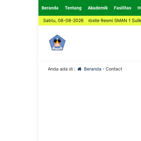
Beranda
Tentang
Akademik
Fasilitas
H
Selamat Datang di Website Resmi SMAN 1 Suliki
Sabtu, 08-08-2026
Anda ada di :
Beranda
-
Contact