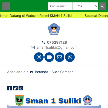
at Datang di Website Resmi SMAN 1 Suliki
Selamat Datang d
075297128
sman1sulikii@gmail.com
Anda ada di :
Beranda
-
Slide Gambar
-