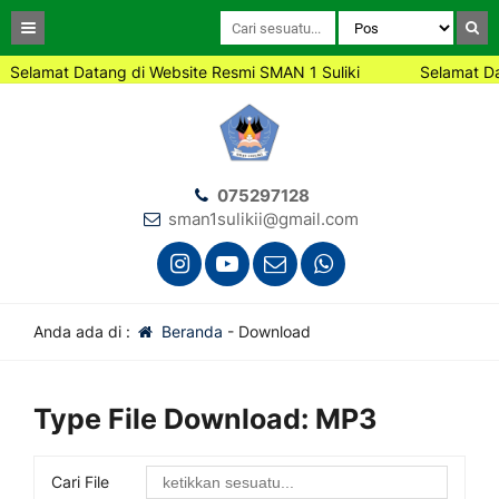
Selamat Datang di Website Resmi SMAN 1 Suliki
Selamat Da
075297128
sman1sulikii@gmail.com
Anda ada di :
Beranda
-
Download
Type File Download:
MP3
Cari File