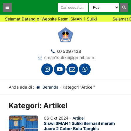
Selamat Datang di Website Resmi SMAN 1 Suliki
Selamat D
075297128
sman1sulikii@gmail.com
Anda ada di :
Beranda
-
Kategori "Artikel"
Kategori:
Artikel
06 Okt 2024 -
Artikel
Siswi SMAN 1 Suliki Berhasil meraih
Juara 2 Cabor Bulu Tangkis