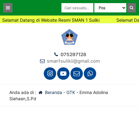
Selamat Datang di Website Resmi SMAN 1 Suliki
Selamat Dat
075297128
sman1sulikii@gmail.com
Anda ada di :
Beranda
-
GTK
-
Emma Adolina
Siahaan,S.Pd