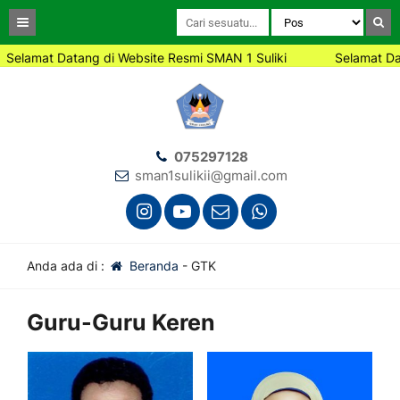
elamat Datang di Website Resmi SMAN 1 Suliki
Selamat Data
075297128
sman1sulikii@gmail.com
Anda ada di :
Beranda
-
GTK
Guru-Guru Keren