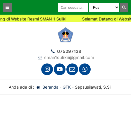
g di Website Resmi SMAN 1 Suliki
Selamat Datang di Websit
075297128
sman1sulikii@gmail.com
Anda ada di :
Beranda
-
GTK
-
Sepsusilawati, S.Si