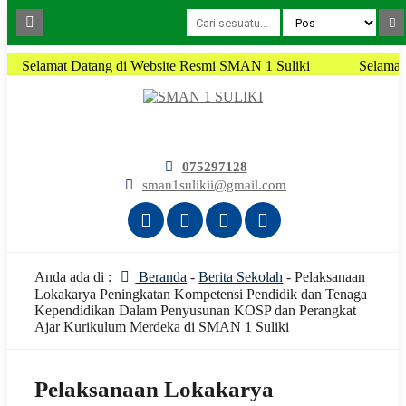
Selamat Datang di Website Resmi SMAN 1 Suliki
Selamat 
075297128
sman1sulikii@gmail.com
Anda ada di :
Beranda
-
Berita Sekolah
-
Pelaksanaan
Lokakarya Peningkatan Kompetensi Pendidik dan Tenaga
Kependidikan Dalam Penyusunan KOSP dan Perangkat
Ajar Kurikulum Merdeka di SMAN 1 Suliki
Pelaksanaan Lokakarya