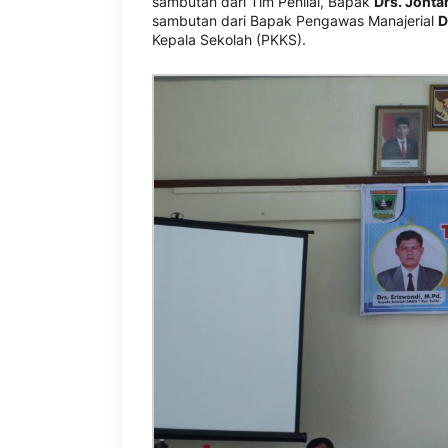
sambutan dari Tim Penilai, Bapak
Drs. Jont
sambutan dari Bapak Pengawas Manajerial
D
Kepala Sekolah (PKKS).