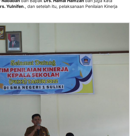
ar Nababan
dan Bapak
Drs.
Hamal Hamzah
dan juga kata
rs. Yulnifen
., dan setelah itu, pelaksanaan Penilaian Kinerja