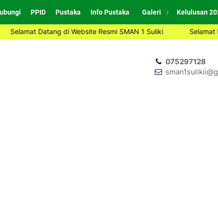
ubungi
PPID
Pustaka
Info Pustaka
Galeri
Kelulusan 20
Datang di Website Resmi SMAN 1 Suliki
Selamat Datang di We
075297128
sman1sulikii@